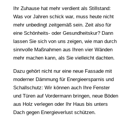
Ihr Zuhau­se hat mehr verdient als Still­stand:
Was vor Jahren schick war, muss heute nicht
mehr unbe­dingt zeit­ge­mäß sein. Zeit also für
eine Schön­heits- oder Gesund­heits­kur? Dann
lassen Sie sich von uns zeigen, wie man durch
sinn­vol­le Maßnah­men aus Ihren vier Wänden
mehr machen kann, als Sie viel­leicht dachten.
Dazu gehört nicht nur eine neue Fassa­de mit
moder­ner Dämmung für Ener­gie­er­spar­nis und
Schall­schutz: Wir können auch Ihre Fens­ter
und Türen auf Vorder­mann brin­gen, neue Böden
aus Holz verle­gen oder Ihr Haus bis unters
Dach gegen Ener­gie­ver­lust schützen.