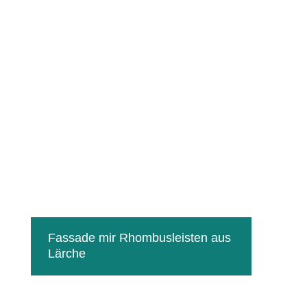
Fassa­de mir Rhom­bus­leis­ten aus
Lärche