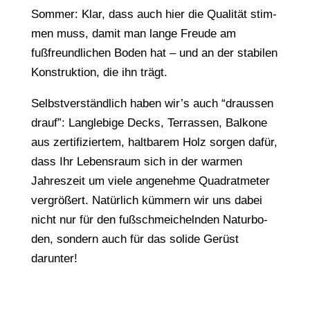
Sommer: Klar, dass auch hier die Quali­tät stim­
men muss, damit man lange Freu­de am
fußfreund­li­chen Boden hat – und an der stabi­len
Konstruk­ti­on, die ihn trägt.
Selbst­ver­ständ­lich haben wir’s auch “draus­sen
drauf”: Lang­le­bi­ge Decks, Terras­sen, Balko­ne
aus zerti­fi­zier­tem, halt­ba­rem Holz sorgen dafür,
dass Ihr Lebens­raum sich in der warmen
Jahres­zeit um viele ange­neh­me Quadrat­me­ter
vergrö­ßert. Natür­lich kümmern wir uns dabei
nicht nur für den fußschmei­cheln­den Natur­bo­
den, sondern auch für das soli­de Gerüst
darunter!